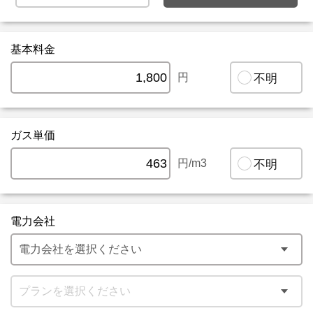
基本料金
円
不明
ガス単価
円/m3
不明
電力会社